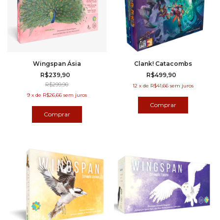
Wingspan Ásia
Clank! Catacombs
R$239,90
R$499,90
R$299,90
12
x
de
R$41,66
sem juros
9
x
de
R$26,66
sem juros