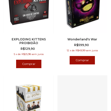
EXPLODING KITTENS
Wonderland's War
PROIBIDÃO
R$599,90
R$129,90
12
x
de
R$49,99
sem juros
5
x
de
R$25,98
sem juros