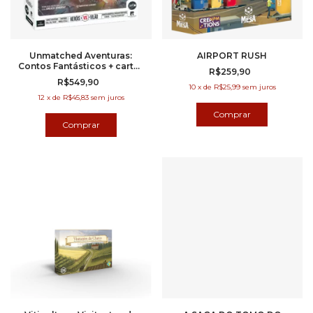
Unmatched Aventuras:
AIRPORT RUSH
Contos Fantásticos + cartas
R$259,90
FOIL
R$549,90
10
x
de
R$25,99
sem juros
12
x
de
R$45,83
sem juros