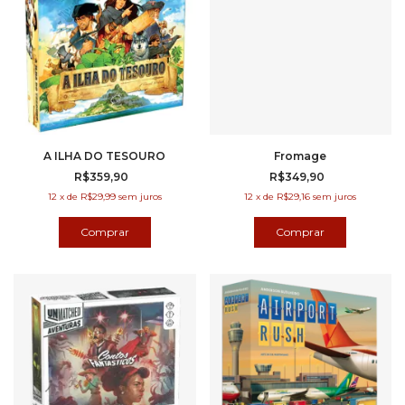
A ILHA DO TESOURO
Fromage
R$359,90
R$349,90
12
x
de
R$29,99
sem juros
12
x
de
R$29,16
sem juros