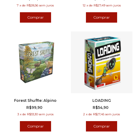
7
x
de
R$28,56
sem juros
12
x
de
R$27,49
sem juros
Forest Shuffle: Alpino
LOADING
R$99,90
R$54,90
3
x
de
R$33,30
sem juros
2
x
de
R$27,45
sem juros