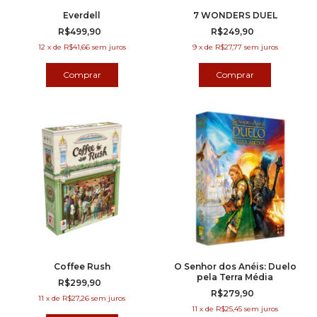
Everdell
7 WONDERS DUEL
R$499,90
R$249,90
12
x
de
R$41,66
sem juros
9
x
de
R$27,77
sem juros
Coffee Rush
O Senhor dos Anéis: Duelo
pela Terra Média
R$299,90
R$279,90
11
x
de
R$27,26
sem juros
11
x
de
R$25,45
sem juros