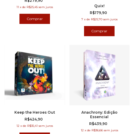
R$279,90
Quix!
11
x
de
R$25,45
sem juros
R$179,90
7
x
de
R$25,70
sem juros
Keep the Heroes Out
Anachrony: Edição
Essencial
R$424,90
R$439,90
12
x
de
R$35,41
sem juros
12
x
de
R$36,66
sem juros