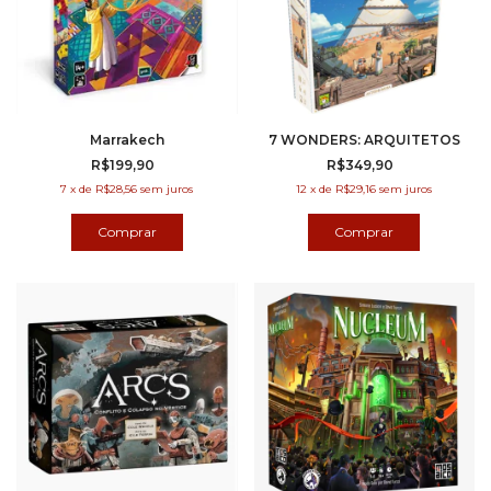
Marrakech
7 WONDERS: ARQUITETOS
R$199,90
R$349,90
7
x
de
R$28,56
sem juros
12
x
de
R$29,16
sem juros