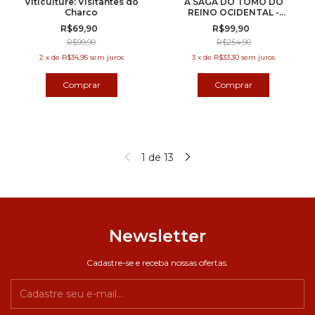
Viticulture: Visitantes do
A SAGA DO TOMO DO
Charco
REINO OCIDENTAL -
EXPANSÃO
R$69,90
R$99,90
R$99,90
R$254,90
2
x
de
R$34,95
sem juros
3
x
de
R$33,30
sem juros
1
de
13
Newsletter
Cadastre-se e receba nossas ofertas.