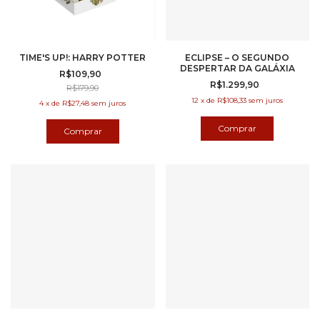
TIME'S UP!: HARRY POTTER
ECLIPSE – O SEGUNDO
DESPERTAR DA GALÁXIA
R$109,90
R$1.299,90
R$179,90
12
x
de
R$108,33
sem juros
4
x
de
R$27,48
sem juros