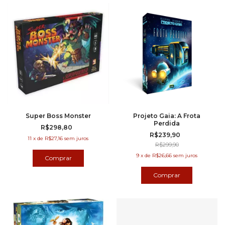
Super Boss Monster
Projeto Gaia: A Frota
Perdida
R$298,80
R$239,90
11
x
de
R$27,16
sem juros
R$299,90
9
x
de
R$26,66
sem juros