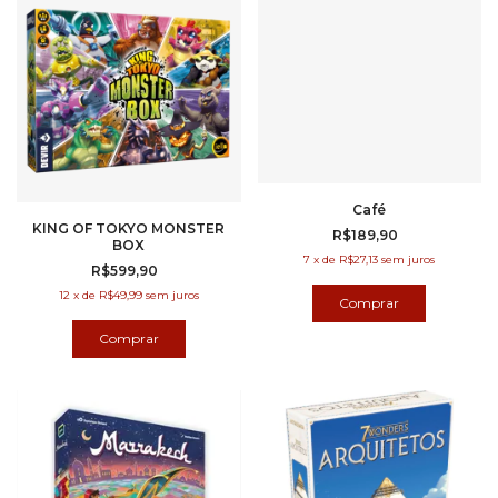
Café
KING OF TOKYO MONSTER
R$189,90
BOX
7
x
de
R$27,13
sem juros
R$599,90
12
x
de
R$49,99
sem juros