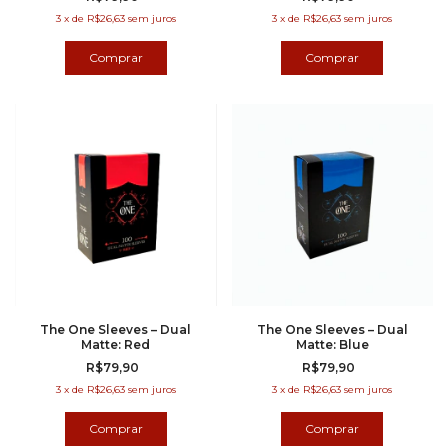
3
x
de
R$26,63
sem juros
3
x
de
R$26,63
sem juros
The One Sleeves – Dual
The One Sleeves – Dual
Matte: Red
Matte: Blue
R$79,90
R$79,90
3
x
de
R$26,63
sem juros
3
x
de
R$26,63
sem juros