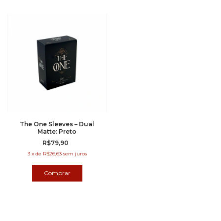
The One Sleeves – Dual
Matte: Preto
R$79,90
3
x
de
R$26,63
sem juros